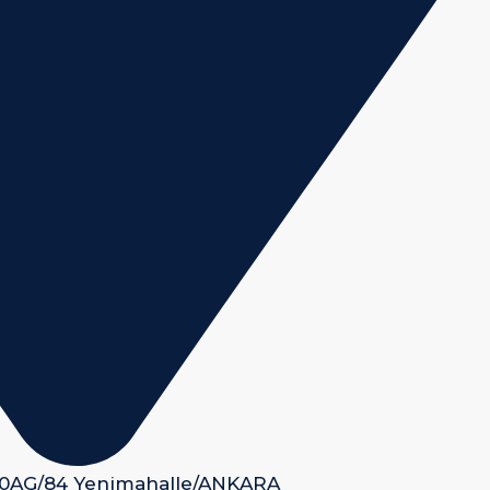
 50AG/84 Yenimahalle/ANKARA