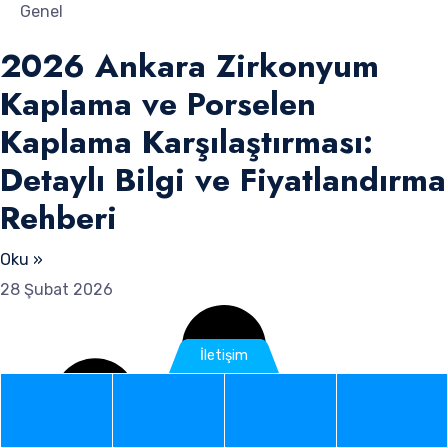
Genel
2026 Ankara Zirkonyum
Kaplama ve Porselen
Kaplama Karşılaştırması:
Detaylı Bilgi ve Fiyatlandırma
Rehberi
Oku »
28 Şubat 2026
İletişim
Phone
WhatsApp
Google
Instag