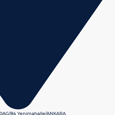
 50AG/84 Yenimahalle/ANKARA