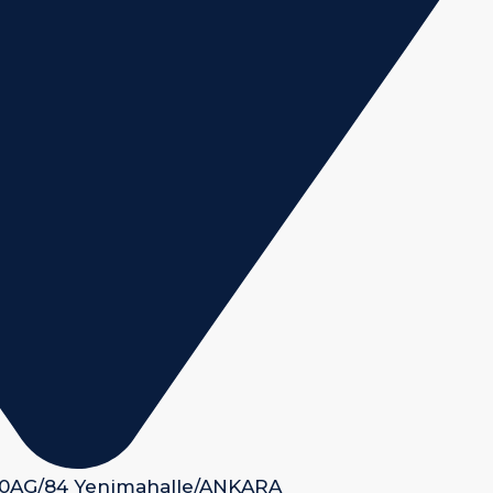
 50AG/84 Yenimahalle/ANKARA