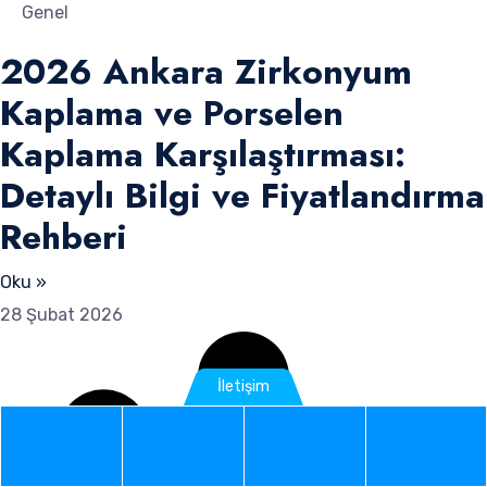
Genel
2026 Ankara Zirkonyum
Kaplama ve Porselen
Kaplama Karşılaştırması:
Detaylı Bilgi ve Fiyatlandırma
Rehberi
Oku »
28 Şubat 2026
İletişim
Phone
WhatsApp
Google
Instag