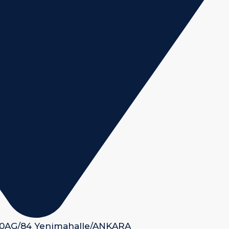
 50AG/84 Yenimahalle/ANKARA