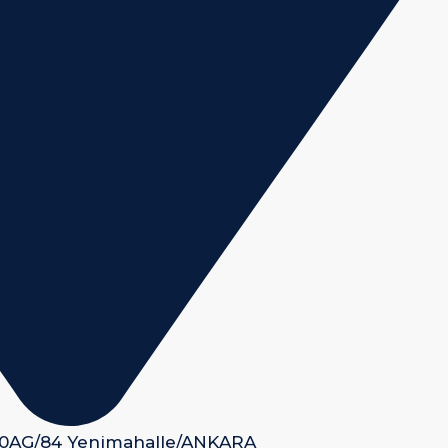
 50AG/84 Yenimahalle/ANKARA