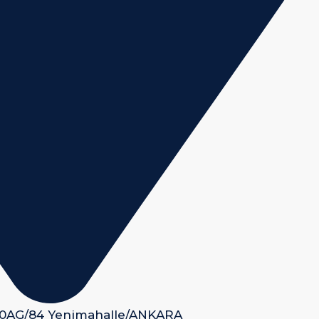
 50AG/84 Yenimahalle/ANKARA