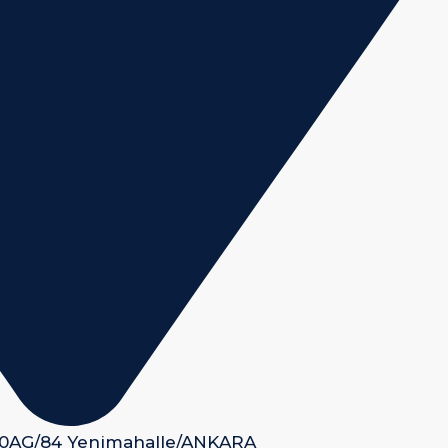
 50AG/84 Yenimahalle/ANKARA