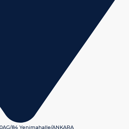
 50AG/84 Yenimahalle/ANKARA