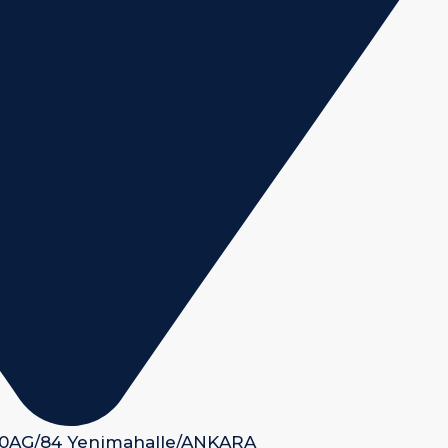
 50AG/84 Yenimahalle/ANKARA