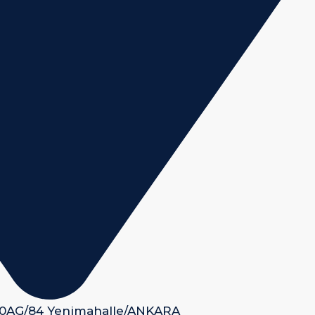
 50AG/84 Yenimahalle/ANKARA