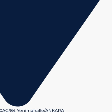
 50AG/84 Yenimahalle/ANKARA