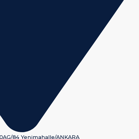
 50AG/84 Yenimahalle/ANKARA