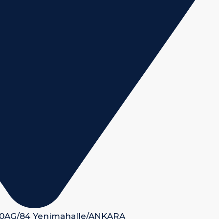
 50AG/84 Yenimahalle/ANKARA