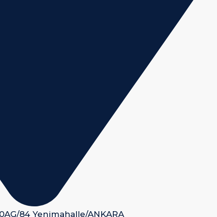
 50AG/84 Yenimahalle/ANKARA