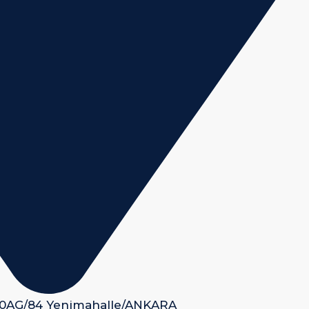
 50AG/84 Yenimahalle/ANKARA