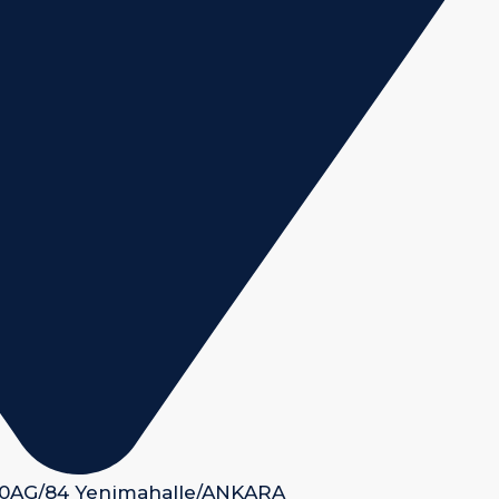
 50AG/84 Yenimahalle/ANKARA