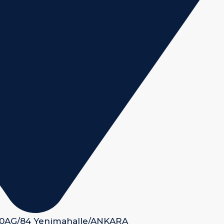
 50AG/84 Yenimahalle/ANKARA