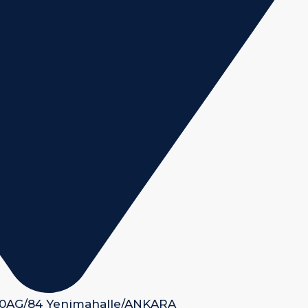
 50AG/84 Yenimahalle/ANKARA