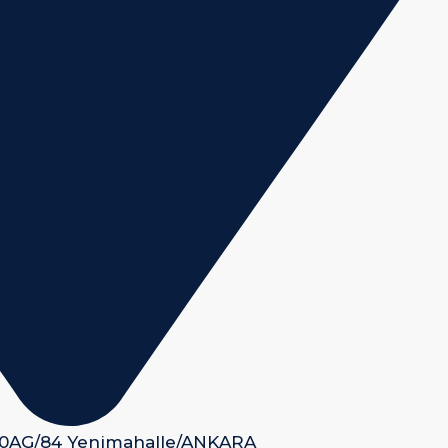
 50AG/84 Yenimahalle/ANKARA