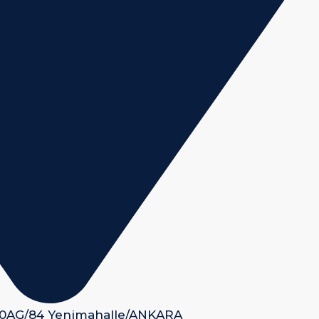
 50AG/84 Yenimahalle/ANKARA