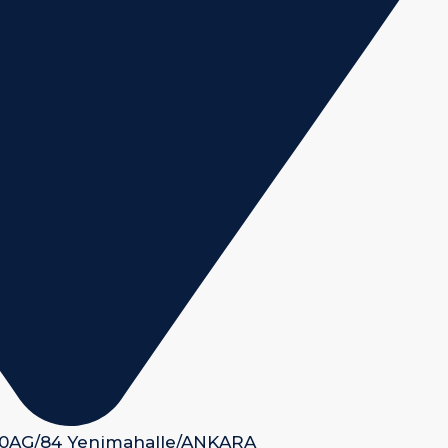
 50AG/84 Yenimahalle/ANKARA