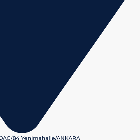
 50AG/84 Yenimahalle/ANKARA