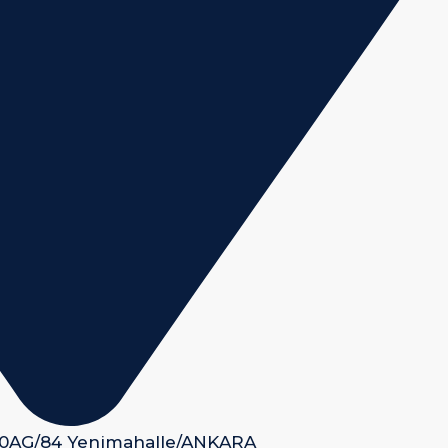
 50AG/84 Yenimahalle/ANKARA