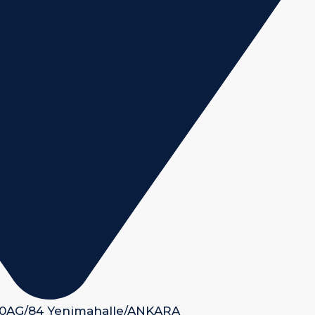
 50AG/84 Yenimahalle/ANKARA