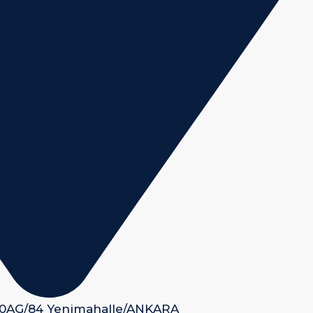
 50AG/84 Yenimahalle/ANKARA