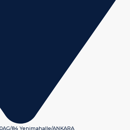
 50AG/84 Yenimahalle/ANKARA