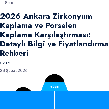
Genel
2026 Ankara Zirkonyum
Kaplama ve Porselen
Kaplama Karşılaştırması:
Detaylı Bilgi ve Fiyatlandırma
Rehberi
Oku »
28 Şubat 2026
İletişim
Phone
WhatsApp
Google
Instag