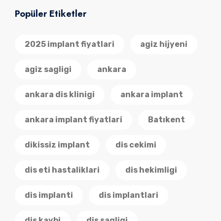
Popüler Etiketler
2025 implant fiyatlari
agiz hijyeni
agiz sagligi
ankara
ankara dis klinigi
ankara implant
ankara implant fiyatlari
Batıkent
dikissiz implant
dis cekimi
dis eti hastaliklari
dis hekimligi
dis implanti
dis implantlari
dis kaybi
dis sagligi