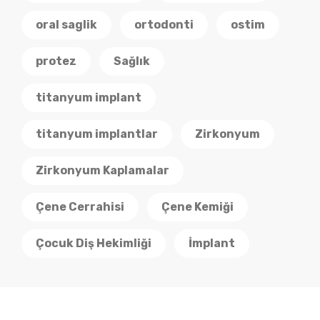
oral saglik
ortodonti
ostim
protez
Sağlık
titanyum implant
titanyum implantlar
Zirkonyum
Zirkonyum Kaplamalar
Çene Cerrahisi
Çene Kemiği
Çocuk Diş Hekimliği
İmplant