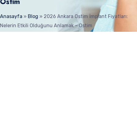
Ostim
Anasayfa
»
Blog
»
2026 Ankara Ostim İmplant Fiyatları:
Nelerin Etkili Olduğunu Anlamak – Ostim