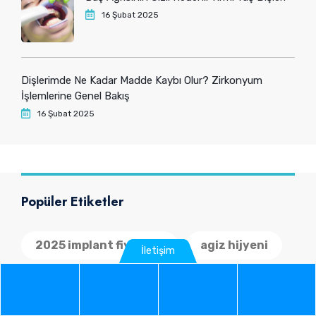
16 Şubat 2025
Dişlerimde Ne Kadar Madde Kaybı Olur? Zirkonyum
İşlemlerine Genel Bakış
16 Şubat 2025
Popüler Etiketler
2025 implant fiyatlari
agiz hijyeni
İletişim
agiz sagligi
ankara
Phone
WhatsApp
Google
Instag