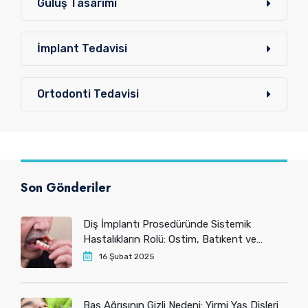
Gülüş Tasarımı
İmplant Tedavisi
Ortodonti Tedavisi
Son Gönderiler
Diş İmplantı Prosedüründe Sistemik
Hastalıkların Rolü: Ostim, Batıkent ve
Yenimahalle’deki Hastaların Bilmesi
16 Şubat 2025
Gerekenler
Baş Ağrısının Gizli Nedeni: Yirmi Yaş Dişleri