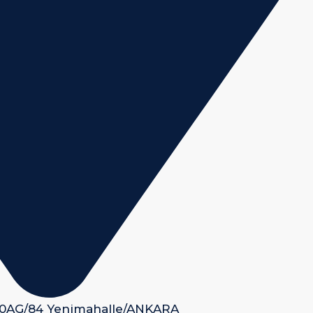
 50AG/84 Yenimahalle/ANKARA