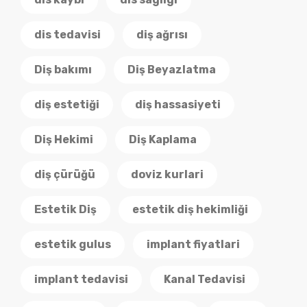
dis tedavisi
diş ağrısı
Diş bakımı
Diş Beyazlatma
diş estetiği
diş hassasiyeti
Diş Hekimi
Diş Kaplama
diş çürüğü
doviz kurlari
Estetik Diş
estetik diş hekimliği
estetik gulus
implant fiyatlari
implant tedavisi
Kanal Tedavisi