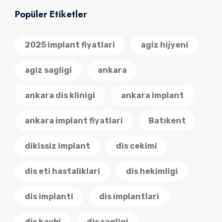
Popüler Etiketler
2025 implant fiyatlari
agiz hijyeni
agiz sagligi
ankara
ankara dis klinigi
ankara implant
ankara implant fiyatlari
Batıkent
dikissiz implant
dis cekimi
dis eti hastaliklari
dis hekimligi
dis implanti
dis implantlari
dis kaybi
dis sagligi