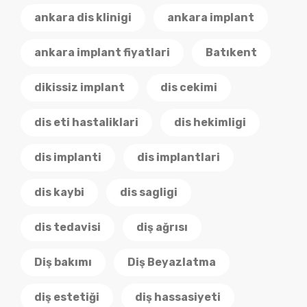
ankara dis klinigi
ankara implant
ankara implant fiyatlari
Batıkent
dikissiz implant
dis cekimi
dis eti hastaliklari
dis hekimligi
dis implanti
dis implantlari
dis kaybi
dis sagligi
dis tedavisi
diş ağrısı
Diş bakımı
Diş Beyazlatma
diş estetiği
diş hassasiyeti