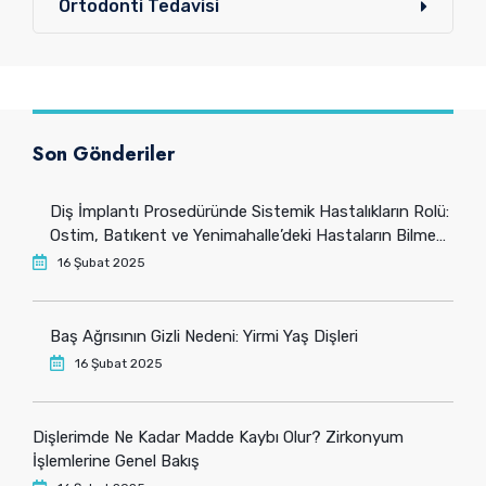
Ortodonti Tedavisi
Son Gönderiler
Diş İmplantı Prosedüründe Sistemik Hastalıkların Rolü:
Ostim, Batıkent ve Yenimahalle’deki Hastaların Bilmesi
Gerekenler
16 Şubat 2025
Baş Ağrısının Gizli Nedeni: Yirmi Yaş Dişleri
16 Şubat 2025
Dişlerimde Ne Kadar Madde Kaybı Olur? Zirkonyum
İşlemlerine Genel Bakış