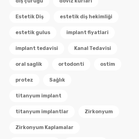
diş çürüğü
doviz kurlari
Estetik Diş
estetik diş hekimliği
estetik gulus
implant fiyatlari
implant tedavisi
Kanal Tedavisi
oral saglik
ortodonti
ostim
protez
Sağlık
titanyum implant
titanyum implantlar
Zirkonyum
Zirkonyum Kaplamalar