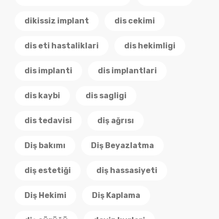
dikissiz implant
dis cekimi
dis eti hastaliklari
dis hekimligi
dis implanti
dis implantlari
dis kaybi
dis sagligi
dis tedavisi
diş ağrısı
Diş bakımı
Diş Beyazlatma
diş estetiği
diş hassasiyeti
Diş Hekimi
Diş Kaplama