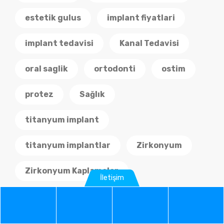
estetik gulus
implant fiyatlari
implant tedavisi
Kanal Tedavisi
oral saglik
ortodonti
ostim
protez
Sağlık
titanyum implant
titanyum implantlar
Zirkonyum
Zirkonyum Kaplamalar
İletişim
Çene Cerrahisi
Çene Kemiği
Phone
WhatsApp
Google
Instag
Çocuk Diş Hekimliği
İmplant