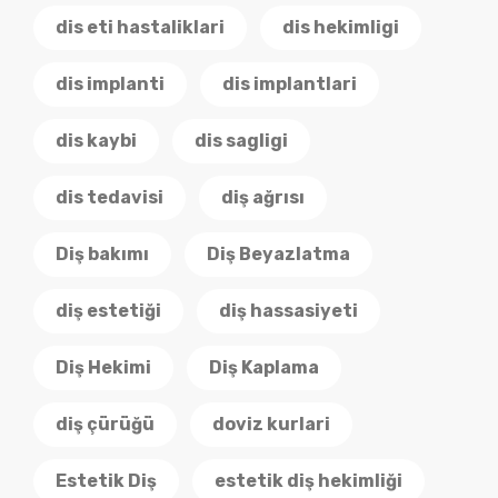
dis eti hastaliklari
dis hekimligi
dis implanti
dis implantlari
dis kaybi
dis sagligi
dis tedavisi
diş ağrısı
Diş bakımı
Diş Beyazlatma
diş estetiği
diş hassasiyeti
Diş Hekimi
Diş Kaplama
diş çürüğü
doviz kurlari
Estetik Diş
estetik diş hekimliği