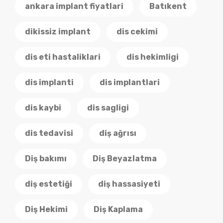
ankara implant fiyatlari
Batıkent
dikissiz implant
dis cekimi
dis eti hastaliklari
dis hekimligi
dis implanti
dis implantlari
dis kaybi
dis sagligi
dis tedavisi
diş ağrısı
Diş bakımı
Diş Beyazlatma
diş estetiği
diş hassasiyeti
Diş Hekimi
Diş Kaplama