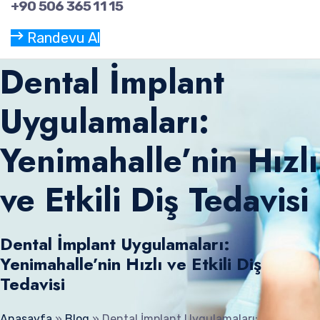
+90 506 365 11 15
Randevu Al
Dental İmplant
Uygulamaları:
Yenimahalle’nin Hızlı
ve Etkili Diş Tedavisi
Dental İmplant Uygulamaları:
Yenimahalle’nin Hızlı ve Etkili Diş
Tedavisi
Anasayfa
»
Blog
»
Dental İmplant Uygulamaları: