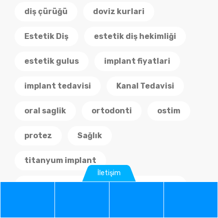
diş çürüğü
doviz kurlari
Estetik Diş
estetik diş hekimliği
estetik gulus
implant fiyatlari
implant tedavisi
Kanal Tedavisi
oral saglik
ortodonti
ostim
protez
Sağlık
titanyum implant
İletişim
titanyum implantlar
Zirkonyum
Phone
WhatsApp
Google
Instag
Zirkonyum Kaplamalar