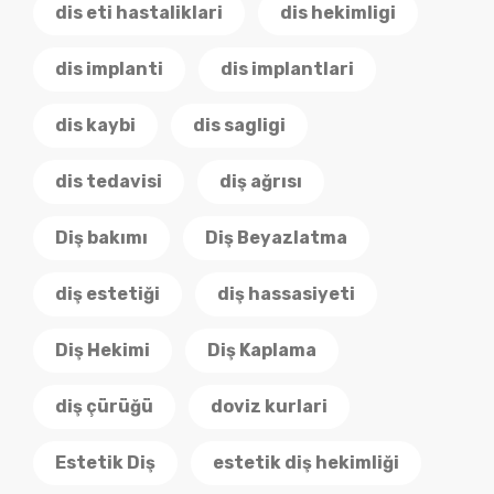
dis eti hastaliklari
dis hekimligi
dis implanti
dis implantlari
dis kaybi
dis sagligi
dis tedavisi
diş ağrısı
Diş bakımı
Diş Beyazlatma
diş estetiği
diş hassasiyeti
Diş Hekimi
Diş Kaplama
diş çürüğü
doviz kurlari
Estetik Diş
estetik diş hekimliği