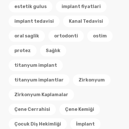
estetik gulus
implant fiyatlari
implant tedavisi
Kanal Tedavisi
oral saglik
ortodonti
ostim
protez
Sağlık
titanyum implant
titanyum implantlar
Zirkonyum
Zirkonyum Kaplamalar
Çene Cerrahisi
Çene Kemiği
Çocuk Diş Hekimliği
İmplant