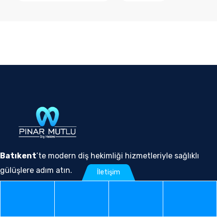
Batıkent
’te modern diş hekimliği hizmetleriyle sağlıklı
gülüşlere adım atın.
İletişim
Instagram
Phone
WhatsApp
Google
Instag