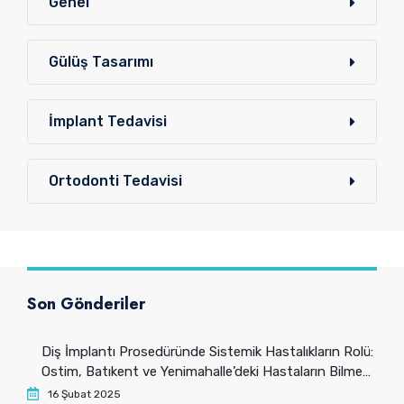
Genel
Gülüş Tasarımı
İmplant Tedavisi
Ortodonti Tedavisi
Son Gönderiler
Diş İmplantı Prosedüründe Sistemik Hastalıkların Rolü:
Ostim, Batıkent ve Yenimahalle’deki Hastaların Bilmesi
Gerekenler
16 Şubat 2025