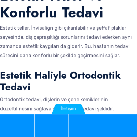
Konforlu Tedavi
Estetik teller, İnvisalign gibi çıkarılabilir ve şeffaf plaklar
sayesinde, diş çapraşıklığı sorunlarını tedavi ederken aynı
zamanda estetik kaygıları da giderir. Bu, hastanın tedavi
sürecini daha konforlu bir şekilde geçirmesini sağlar.
Estetik Haliyle Ortodontik
Tedavi
Ortodontik tedavi, dişlerin ve çene kemiklerinin
düzeltilmesini sağlayan popüler bir tedavi şeklidir.
İletişim
İnvisalign gibi estetik teller, bu tedavi şeklinin estetik hale
gelmesini sağlar. Bu, hastaların tedavi sürecini daha rahat
Phone
WhatsApp
Google
Instag
ve güvenli bir şekilde geçirmesini sağlar.