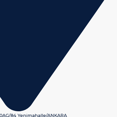
 50AG/84 Yenimahalle/ANKARA