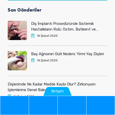
Son Gönderiler
Diş İmplantı Prosedüründe Sistemik
Hastalıkların Rolü: Ostim, Batıkent ve
Yenimahalle’deki Hastaların Bilmesi
16 Şubat 2025
Gerekenler
Baş Ağrısının Gizli Nedeni: Yirmi Yaş Dişleri
16 Şubat 2025
Dişlerimde Ne Kadar Madde Kaybı Olur? Zirkonyum
İşlemlerine Genel Bakış
İletişim
16 Şubat 2025
Phone
WhatsApp
Google
Instag