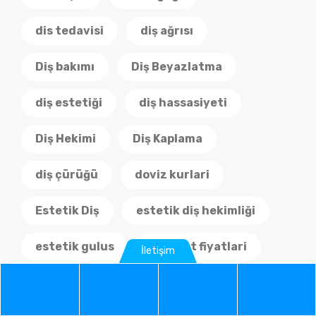
dis tedavisi
diş ağrısı
Diş bakımı
Diş Beyazlatma
diş estetiği
diş hassasiyeti
Diş Hekimi
Diş Kaplama
diş çürüğü
doviz kurlari
Estetik Diş
estetik diş hekimliği
estetik gulus
implant fiyatlari
İletişim
implant tedavisi
Kanal Tedavisi
Phone
WhatsApp
Google
Instag