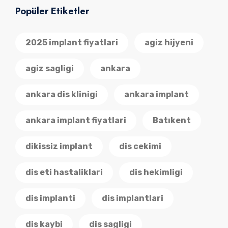
Popüler Etiketler
2025 implant fiyatlari
agiz hijyeni
agiz sagligi
ankara
ankara dis klinigi
ankara implant
ankara implant fiyatlari
Batıkent
dikissiz implant
dis cekimi
dis eti hastaliklari
dis hekimligi
dis implanti
dis implantlari
dis kaybi
dis sagligi