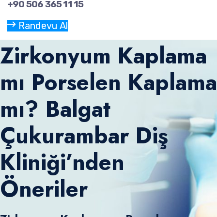
+90 506 365 11 15
Randevu Al
Zirkonyum Kaplama
mı Porselen Kaplama
mı? Balgat
Çukurambar Diş
Kliniği’nden
Öneriler